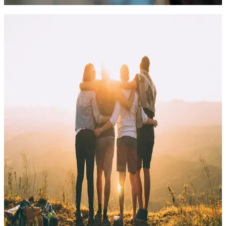
Психолого-педагогическая деятельность
Психолого-педагогическое сопровождение лиц с
ментальными нарушениями в образовании и
социальной сфере
Программа посвящена изучению основных направлений
практической работы педагога-психолога по диагностике,
консультировании, коррекции, реабилитации и
восстановительного обучения и воспитания детей и взрослых
с ментальными нарушениями (интеллектуальными и/или
психическими расстройствами, психологическими и
коммуникативными особенностями, сложными сенсорными и
тяжелыми множественными нарушениями развития)
612 часов
02.02.2027
очный с частичным применением дистанционных
технологий
99 000
₽