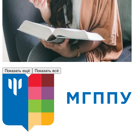
комплексных представлений о нейропсихологических
методах профилактики и коррекции этих нарушений в
логопедической практике
324 часа
08.09.2027
Онлайн
75 000
₽
Показать ещё
Показать всё