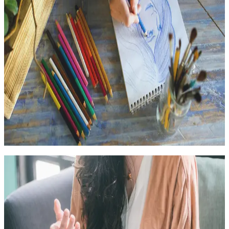
любом возрасте. Арт-методы являются ценным средством и
эффективным способом формирования и укрепления
личностного потенциала, повышения адаптивных
способностей и достижения оптимального уровня качества
жизни. Более 2/3 учебного времени отведено на практикумы и
мастер-классы, что обеспечивает практическую
направленность программы
432 часа
23.09.2026
очный с частичным применением дистанционных
технологий
145 000
₽
Нейропсихология
Нейропсихологические методы в логопедической
практике
Программа профессиональной переподготовки направлена на
формирование у студентов системных знаний о механизмах
формирования и нарушений речевой деятельности, а также