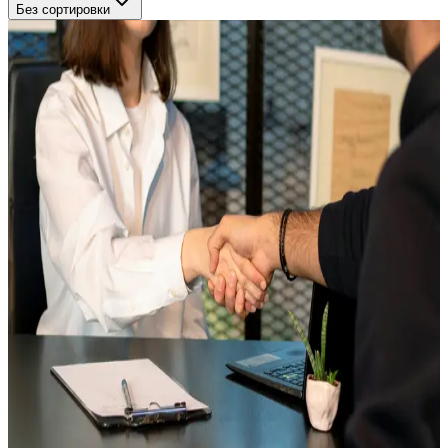
Без сортировки
Медиация
Медиация (профессиональный курс)
Краткое содержание программы включает рассмотрение
вопросов, связанных с новыми профессиональными
компетенциями в рамках программы дополнительной
профессиональной подготовки «Медиация. Базовый курс»:
особенности профессиональной деятельности медиатора;
особенности процедуры медиации; применение медиативного
подхода при разрешении конфликтных ситуаций в различных
сферах.
В результате обучения будут сформированы
профессиональные навыки специалиста в области медиации,
в соответствии с профессиональным стандартом «Специалист
в области медиации (медиатор)»
256 часов
14.09.2026
Онлайн
60 000
₽