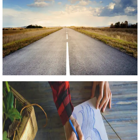
Программа профессиональной переподготовки
«Экзистенциальной анализ и логотерапия» – программа
подготовки психологов-консультантов экзистенциально-
аналитического направления
1200 часов
26.09.2026
Очный
690 000
₽
Арт-терапия и арт-методы в реабилитации
Арт-методы в комплексной реабилитации
В результате освоения программы обучающиеся овладеют арт-
технологиями повышения жизнеспособности личности в
трудной жизненной ситуации. Выбор средств искусства для
работы психолога в программах комплексной реабилитации
обусловлен высоким мотивирующим потенциалом и
эмоциональной насыщенностью творческой деятельности в