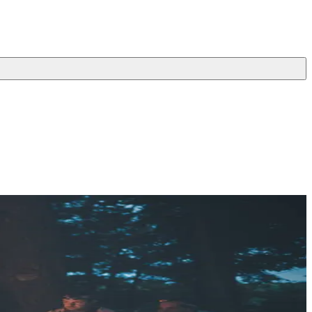
ельность детский общественных организаций и детского
правления, развития, кураторства и наставничества в рамках