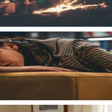
исных состояний
ения о видах кризисных ситуаций и кризисных состояний, зако
ышение компетенции при оказании кризисной психокоррекционн