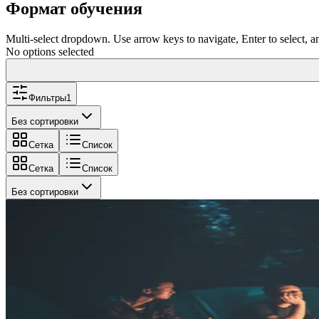
Формат обучения
Multi-select dropdown. Use arrow keys to navigate, Enter to select, a
No options selected
Фильтры
1
Без сортировки
Сетка
Список
Сетка
Список
Без сортировки
Вожатская деятельность
Вожатская деятельность в образовательных орга
Программа предназначена для формирования компетенций педа
самоуправления. Вы освоите технологии включения детей в де
Российского движения детей и молодёжи «Движение Первых»
72 часа