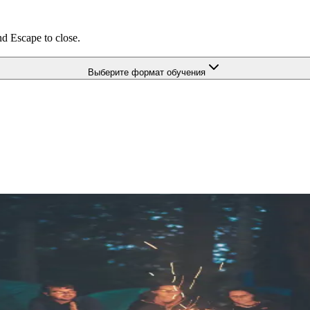
nd Escape to close.
Выберите формат обучения
низациях
гогов-организаторов и старших вожатых, координирующих деят
тскую общественную организацию, сопровождения детского самоу