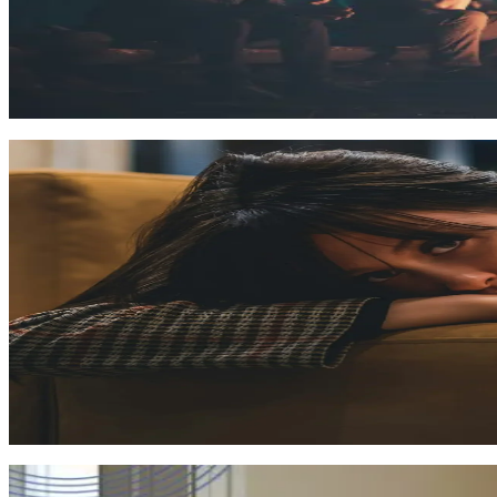
01.10.2026
Онлайн
7 500
₽
Психологическое консультирование
Интегративная психологическая коррекция криз
Обучение по программе даёт возможность расширить представл
психотравмирующие события. Программа предусматривает пов
социальной модели функционирования человека)
72 часа
07.09.2026
Онлайн
16 500
₽
Психологическое консультирование