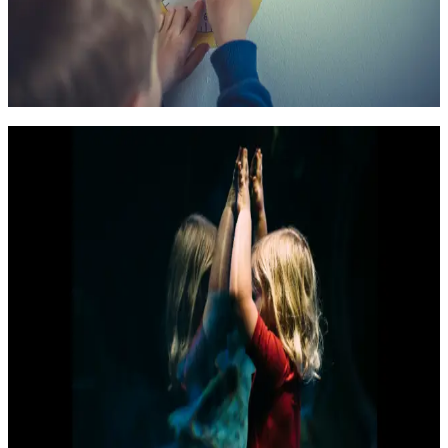
20.11.2026
Онлайн
11 000
₽
Психолого-педагогическая деятельность
Нейропсихология детского возраста.
Нейродиагностика» и «Нейропсихологический
подход к коррекции нарушения развития у детей
Предлагаем вам пройти обучение по уникальной программе
по нейропсихологии, состоящей из двух блоков:
«Нейропсихология детского возраста. Нейродиагностика» и
«Нейропсихологический подход к коррекции нарушения
развития у детей».
В процессе обучения вы будете знать основные положения
нейропсихологии и овладеете навыками
нейропсихологической диагностики и коррекции детей,
испытывающих трудности в обучении.
72 часа