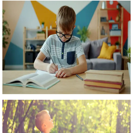
Психолого-педагогическая деятельность
Нейропсихологические аспекты формирования
письменной речи: нарушения и коррекция
Программа позволяет слушателям познакомиться с
нейропсихологией формирования письменной речи и освоить
навыки практической работы в системе помощи детям с
нарушениями письма
72 часа
18.08.2026
Онлайн
16 500
₽
Психолого-педагогическая деятельность
Нейропсихологический подход к коррекции
нарушения развития у детей
Программа разработана в связи с возрастающим запросом