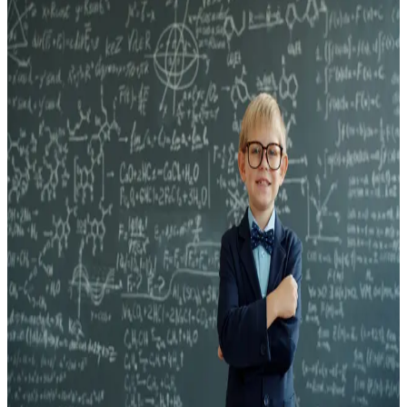
Психолого-педагогическая деятельность
Количественный анализ данных в
статистическом пакете SPSS для психологов и
педагогов
Программа «Математические методы в психологии и
педагогике» носит практический характер и строится на
материале исследований из этих областей. Она не
предполагает заучивания наизусть математических формул, но
нацеливает слушателей на решение конкретных типовых
задач и овладение прикладным статистическим пакетом SPSS.
Обучение в цифровой образовательной среде позволит не
только быстро и эффективно овладеть современными
методами количественного анализа эмпирических данных, но
и развить цифровые компетенции участников. В электронном
курсе на платформе MOODLE предоставлен доступ к
видеолекциям, видеокейсам решения задач в SPSS,
электронным учебникам, тестам и другим материалам. Мы
ждем вас, будет интересно!
144 часа
18.01.2027