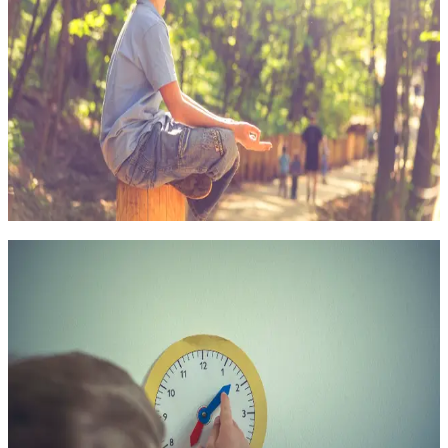
практических специалистов на расширение спектра методов
коррекции и реабилитации детей, имеющих аномалии
развития и требующих особой помощи в обеспечении
адаптации к образовательным и социальным условиям
36 часов
12.01.2027
Онлайн
11 000
₽
Психолого-педагогическая деятельность
Нейропсихология детского возраста.
Нейродиагностика
В процессе обучения слушатели получат теоретические
знания и практические знания в области нейропсихологии,
что позволит обеспечить максимальную индивидуализацию
обучения и разработку эффективных обучающих стратегий
36 часов