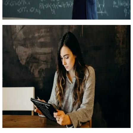
Онлайн
10 500
₽
Психолого-педагогическая деятельность
Медиация в системе образования
В курсе освещаются правовые аспекты развития медиации
как метода урегулирования споров в образовательных
организациях, принципы и технологии медиации.
Раскрываются и отрабатываются на практике особенности
применения медиативных технологий при работе с
конфликтами и спорами между участниками образовательных
отношений
36 часов
12.10.2026
Онлайн
10 500
₽