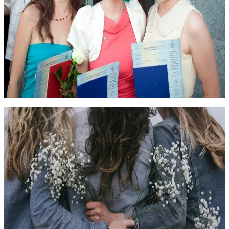
профессиональную квалификацию, на программу
профессиональной переподготовки «Клиническая
психология»
1300 часов
14.10.2026
Очный
334 000
₽
Клиническая психология
Понимающая психотерапия, 1 А ступень:
«Психотерапевтический этюд (супервизорский
практикум)»
Программа относится к циклу программ повышения
квалификации по понимающей психотерапии, разработанном
на факультете «Консультативная и клиническая психология»
60 часов
16.05.2027