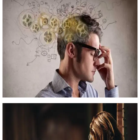
Клиническая психология
Когнитивная психотерапия эмоциональных и
личностных расстройств
Программа направлена на формирование и развитие навыков
диагностики и психотерапии эпидемиологически значимых
расстройств (депрессивных, тревожных, личностных) разного
возраста
200 часов
02.03.2027
Онлайн
200 000
₽
Клиническая психология
Когнитивно-бихевиоральная психотерапия
эмоциональных и поведенческих расстройств у
детей и подростков