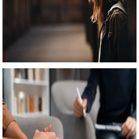
Программа разработана для внедрения методов когнитивно-
поведенческой терапии в практику психиатрической помощи
для подростков и детей в России
144 часа
22.10.2026
Онлайн
88 800
₽
Клиническая психология
Понимающая психотерапия, 2 ступень:
«Структурирование психотерапевтической
ситуации»
Программа относится к циклу программ повышения
квалификации по понимающей психотерапии, разработанном
на факультете «Консультативная и клиническая психология».
Хорошо овладев материалом программы, слушатель может
приступить к ведению психотерапевтических консультаций в
простых случаях со взрослыми клиентами, при условии