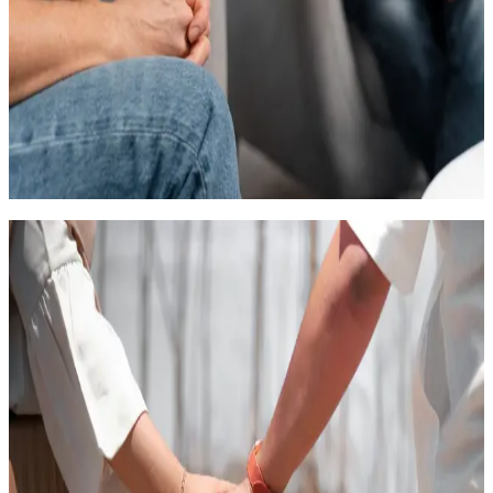
систематической супервизорской поддержки со стороны
опытного коллеги
60 часов
17.09.2026
Очный
22 000
₽
Клиническая психология
Экстренная и кризисная психологическая
помощь семьям, находящимся в трудной
жизненной ситуации в связи с чрезвычайными
событиями и боевыми действиями
Программа направлена на повышение компетентности
специалистов, работающих в государственных,
муниципальных, социально-ориентированных
некоммерческих организациях, образовательных
организациях, организациях, реализующих функции
территориальных центров социальной помощи семье и детям,