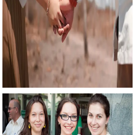
центрах психологической помощи населению. Вы изучите
теоретические и опробуете практические основы и механизмы
работы с острыми кризисными состояниями. В рамках
практических занятий Вам предлагается отработать приемы
психологической помощи в ситуациях, связанных с
процессом проживания горя, с возникновением и развитием
посттравматического стрессового расстройства,
суицидальным поведением различных категорий лиц
72 часа
По запросу
Онлайн
19 000
₽
Клиническая психология
Клиническая психология
Факультет «Консультативная и клиническая психология»
приглашает лиц с высшим психологическим (или психолого-
педагогическим) образованием, желающих повысить свою