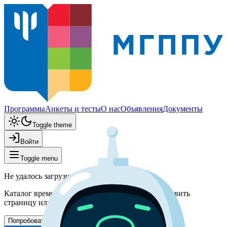
Программы
Анкеты и тесты
О нас
Объявления
Документы
Toggle theme
Войти
Toggle menu
Не удалось загрузить программы
Каталог временно недоступен. Попробуйте обновить
страницу или вернитесь позже.
Попробовать снова