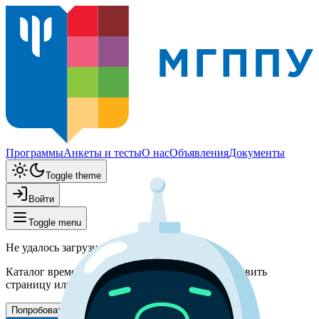
Программы
Анкеты и тесты
О нас
Объявления
Документы
Toggle theme
Войти
Toggle menu
Не удалось загрузить программы
Каталог временно недоступен. Попробуйте обновить
страницу или вернитесь позже.
Попробовать снова