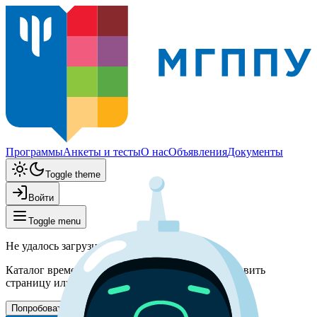
Программы
Анкеты и тесты
О нас
Объявления
Документы
Toggle theme
Войти
Toggle menu
Не удалось загрузить программы
Каталог временно недоступен. Попробуйте обновить
страницу или вернитесь позже.
Попробовать снова