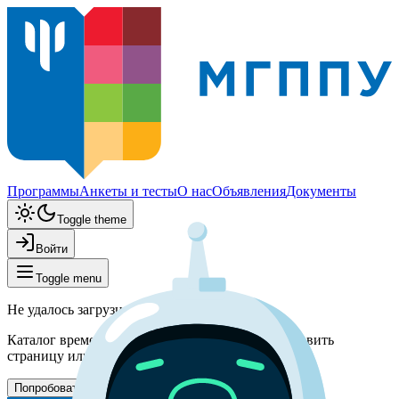
Программы
Анкеты и тесты
О нас
Объявления
Документы
Toggle theme
Войти
Toggle menu
Не удалось загрузить программы
Каталог временно недоступен. Попробуйте обновить
страницу или вернитесь позже.
Попробовать снова